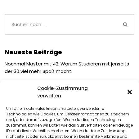
Neueste Beiträge
Nochmal Master mit 42: Warum Studieren mit jenseits
der 30 viel mehr Spaß macht.
Der „Low-Effort“-Verdacht: Warum uns künstliche
Cookie-Zustimmung
Herzlosigkeit die Community kostet
verwalten
Long-Form-Videos Comeback: Warum das Ende der
Fast-Food-Müdigkeit da ist
Um dir ein optimales Erlebnis zu bieten, verwenden wir
Technologien wie Cookies, um Geräteinformationen zu speichern
Suchst du noch oder scrollst du schon? Warum Social
und/oder darauf zuzugreifen. Wenn du diesen Technologien
SEO Pflicht für Communitys ist
zustimmst, können wir Daten wie das Surfverhalten oder eindeutige
IDs auf dieser Website verarbeiten. Wenn du deine Zustimmung
Agentic AI: Wenn die KI vom Werkzeug zum
nicht erteilst oder zurückziehst, können bestimmte Merkmale und