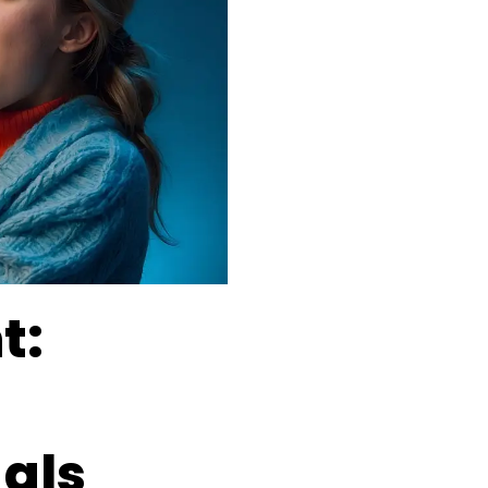
t:
als