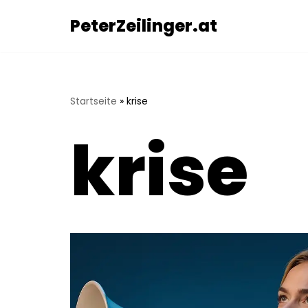
Inhalt
springen
PeterZeilinger.at
Zum
Inhalt
springen
Startseite
»
krise
krise